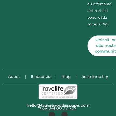
al trattamento
dei miei dati
personali da
parte di TWE.
Unisciti o
alla nost
communit
About
Itineraries
Blog
Sustainability
hello@travelworldescape.com
+39 041 88 77 757