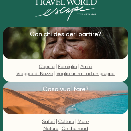
Con chi desideri partire?
Coppia
|
Famiglia
|
Amici
Viaggio di Nozze
|
Voglio unirmi ad un gruppo
Cosa vuoi fare?
Safari
|
Cultura
|
Mare
Natura
|
On the road