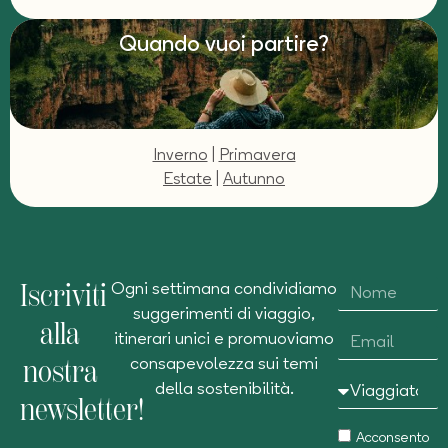
Quando vuoi partire?
Inverno
|
Primavera
Estate
|
Autunno
Iscriviti
Ogni settimana condividiamo
suggerimenti di viaggio,
alla
itinerari unici e promuoviamo
nostra
consapevolezza sui temi
della sostenibilità.
newsletter!
Acconsento