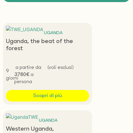
Aprile
Maggio
UGANDA
Giugno
Uganda, the beat of the
Luglio
forest
Agosto
a partire da
(voli esclusi)
9
Settembre
3780€
a
giorni
persona
Ottobre
Scopri di più
Novembre
Dicembre
UGANDA
Western Uganda,