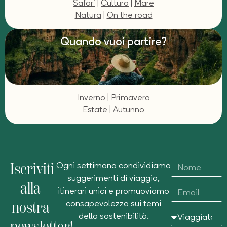
Safari
|
Cultura
|
Mare
Natura
|
On the road
Quando vuoi partire?
Inverno
|
Primavera
Estate
|
Autunno
Iscriviti
Ogni settimana condividiamo
suggerimenti di viaggio,
alla
itinerari unici e promuoviamo
nostra
consapevolezza sui temi
della sostenibilità.
newsletter!