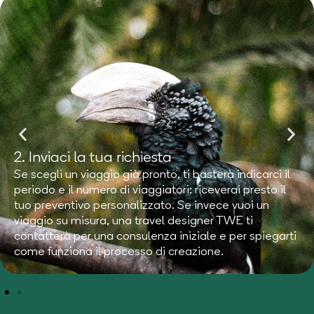
2. Inviaci la tua
richiesta
Se scegli un viaggio già pronto, ti basterà indicarci il
periodo e il numero di viaggiatori: riceverai presto il
tuo preventivo personalizzato. Se invece vuoi un
viaggio su misura, una travel designer TWE ti
contatterà per una consulenza iniziale e per spiegarti
come funziona il processo di creazione.