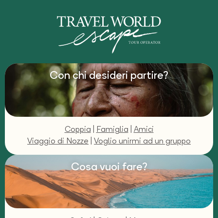
Con chi desideri partire?
Coppia
|
Famiglia
|
Amici
Viaggio di Nozze
|
Voglio unirmi ad un gruppo
Cosa vuoi fare?