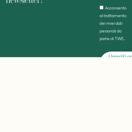
Acconsento
al trattamento
dei miei dati
personali da
parte di TWE.
Unisciti o
alla nost
communit
About
Viaggi
Blog
Sostenibilità
hello@travelworldescape.com