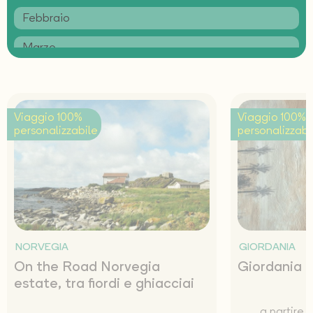
Febbraio
Marzo
Aprile
Maggio
Viaggio 100%
Viaggio 100%
personalizzabile
personalizzabi
Giugno
Luglio
Agosto
Settembre
NORVEGIA
GIORDANIA
Ottobre
On the Road Norvegia
Giordania F
Novembre
estate, tra fiordi e ghiacciai
Dicembre
a partire 