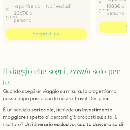
8
a partire da
(voli esclusi)
1083€
a
8
giorni
2367€
a
persona
giorni
persona
Sc
Scopri di più
Il viaggio che sogni,
creato
solo per
te.
Quando scegli un viaggio su misura, lo progettiamo
passo dopo passo con le nostre Travel Designer.
È un servizio
sartoriale,
richiede
un investimento
maggiore
rispetto ai percorsi già proposti sul sito. Il
risultato?
Un itinerario esclusivo, cucito davvero su di