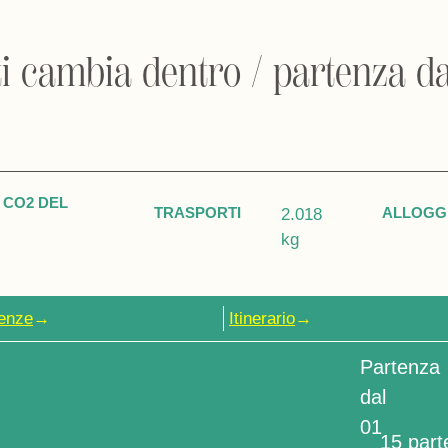
 ti cambia dentro / partenza d
 CO2 DEL
TRASPORTI
ALLOGG
2.018
kg
enze
→
Itinerario
→
Partenza
dal
01
15 part