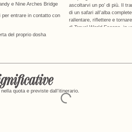
ndy e Nine Arches Bridge
ascoltarvi un po’ di più. Il tr
di un safari all’alba complet
 per entrare in contatto con
rallentare
, riflettere e torna
di Travel World Escape, in u
erta del proprio dosha
che unisce esperienze autent
stessa community.
ignificative
ella quota e previste dall’itinerario.