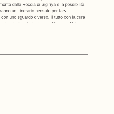
amonto dalla Roccia di Sigiriya e la possibilità
eranno un itinerario pensato per farvi
re con uno sguardo diverso. Il tutto con la cura
n viaggio firmato insieme a
Gianluca Gotto,
iche, sostenibilità e appartenenza a una