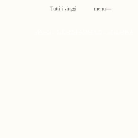
Tutti i viaggi
menu
SUD-EST ASIATICO
SRI LANKA
VIAGGI
←
←