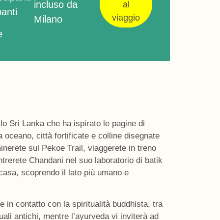
incluso da
al
panti
viaggio
Milano
e
lo Sri Lanka che ha ispirato le pagine di
ra oceano, città fortificate e colline disegnate
minerete sul
Pekoe Trail,
viaggerete in treno
ontrerete Chandani nel suo
laboratorio di batik
 casa,
scoprendo il lato più umano e
e in contatto con la
spiritualità buddhista,
tra
tuali antichi, mentre
l’ayurveda
vi inviterà ad