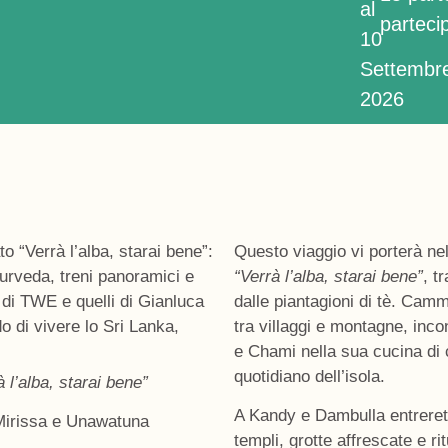
al
parteci
10
Settembr
2026
o “Verrà l’alba, starai bene”:
Questo viaggio vi porterà nel
 ayurveda, treni panoramici e
“Verrà l’alba, starai bene”
, t
ri di TWE e quelli di Gianluca
dalle piantagioni di tè. Cam
o di vivere lo Sri Lanka,
tra villaggi e montagne, inc
e Chami nella sua
cucina di
quotidiano dell’isola.
à l’alba, starai bene”
A Kandy e Dambulla entreret
 Mirissa e Unawatuna
templi, grotte affrescate e ri