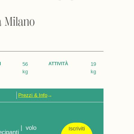
a Milano
I
ATTIVITÀ
56
19
kg
kg
Prezzi & Info
→
| volo
Iscriviti
ecipanti