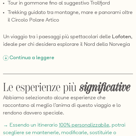
Tour in gommone fino al suggestivo Trollfjord
Trekking guidato tra montagne, mare e panorami oltre
il Circolo Polare Artico
Un viaggio tra i paesaggi più spettacolari delle
Lofoten
,
ideale per chi desidera esplorare il Nord della Norvegia
senza auto. Da
Bodø
raggiungerete l’arcipelago via
Continua a leggere
mare e vi muoverete tra traghetti, bus panoramici e
navigazioni artiche, attraversando villaggi di pescatori
sospesi nel tempo, rorbuer affacciati sui fiordi e località
iconiche come
Reine, Å, Nusfjord e Henningsvær
. Un
Le esperienze più
significative
itinerario che unisce natura, atmosfera nordica ed
esperienze autentiche, dal tour in gommone nel
Abbiamo selezionato alcune esperienze che
suggestivo
Trollfjord
fino al trekking guidato tra
raccontano al meglio l’anima di questo viaggio e lo
montagne e oceano.
rendono davvero speciale.
→ Essendo un itinerario
100% personalizzabile
, potrai
scegliere se mantenerle, modificarle, sostituirle o