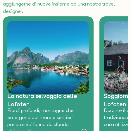
aggiungerne di nuove insieme ad una nostra travel
designer.
La natura selvaggia delle
Soggiorno
Lofoten
Lofoten
Fiordi profondi, montagne che
Durante il vi
emergono dal mare e sentieri
tradizionale 
panoramici fanno da sfondo
casa utilizza