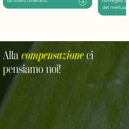
all’intero itinerario.
norvegesi du
del merluzzo
Alla
compensazione
ci
pensiamo noi!