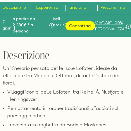
Descrizione
Esperienze
Itinerario
Prezzi & Info
a partire da
(voli
7
VIAGGIO 100%
2.280€
* a
esclusi)
Contattaci
giorni |
PERSONALIZZABIL
persona
Descrizione
Un itinerario pensato per le isole Lofoten, ideale da
effettuare tra Maggio e Ottobre, durante l'estate dei
fiordi.
Villaggi iconici delle Lofoten, tra Reine, Å, Nusfjord e
Henningsvær
Pernottamento in rorbuer tradizionali affacciati sul
paesaggio artico
Traversata in traghetto da Bodø a Moskenes