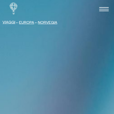
VIAGGI
←
←
EUROPA
NORVEGIA