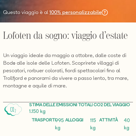
Questo viaggio è al
100% personalizzabile
Lofoten da sogno: viaggio d’estate
Un viaggio ideale da maggio a ottobre, dalle coste di
Bodø alle isole delle Lofoten. Scoprirete villaggi di
pescatori, rorbuer colorati, fiordi spettacolari fino al
Trollfjord e panorami da vivere a passo lento, tra mare,
montagne e aquile di mare.
STIMA DELLE EMISSIONI TOTALI CO2 DEL VIAGGIO
1.150 kg
TRASPORTI
ALLOGGI
ATTIVITÀ
995
115
40
kg
kg
kg