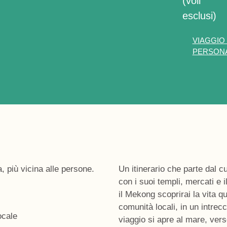
(voli
esclusi)
VIAGGIO
PERSONA
, più vicina alle persone.
Un itinerario che parte dal 
con i suoi templi, mercati e 
il Mekong
scoprirai la vita qu
comunità locali, in un intrecci
ocale
viaggio si apre al mare, verso