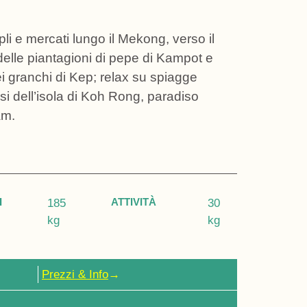
i e mercati lungo il Mekong, verso il
delle piantagioni di pepe di Kampot e
i granchi di Kep; relax su spiagge
i dell’isola di Koh Rong, paradiso
am.
I
ATTIVITÀ
185
30
kg
kg
Prezzi & Info
→