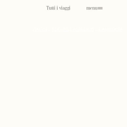
Tutti i viaggi
menu
SUD-EST ASIATICO
CAMBOGIA
VIAGGI
←
←