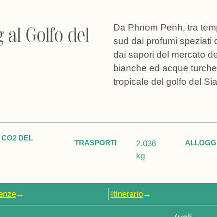
Da Phnom Penh, tra templ
al Golfo del
sud dai profumi speziati 
dai sapori del mercato de
bianche ed acque turches
tropicale del golfo del Si
 CO2 DEL
TRASPORTI
ALLOGG
2.036
kg
enze
→
Itinerario
→