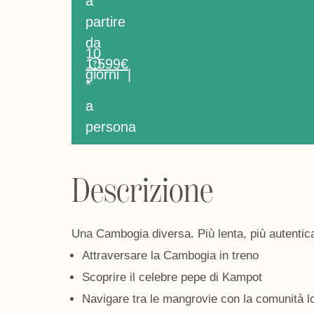
a
partire
da
10
1.599€
giorni |
*
a
persona
Descrizione
Una Cambogia diversa. Più lenta, più autentica
Attraversare la Cambogia in treno
Scoprire il celebre pepe di Kampot
Navigare tra le mangrovie con la comunità l